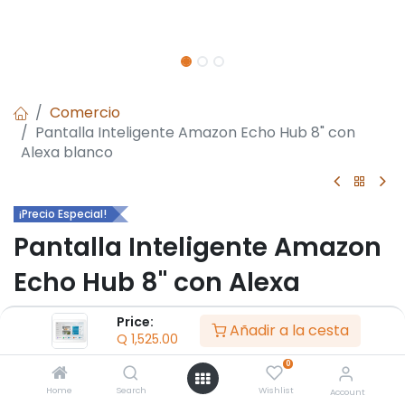
Comercio
Pantalla Inteligente Amazon Echo Hub 8" con
Alexa blanco
¡Precio Especial!
Pantalla Inteligente Amazon
Echo Hub 8" con Alexa
blanco
Price:
Añadir a la cesta
Q
1,525.00
- AmazonEcho Hub 8”
0
- Pantalla 1280×800 8”
- Bocinas estéreo dual
Home
Search
Wishlist
Account