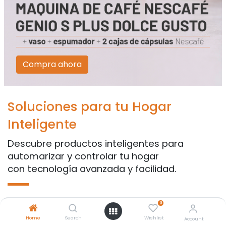
Compra ahora
Soluciones para tu Hogar
Inteligente
Descubre productos inteligentes para
automarizar y controlar tu hogar
con tecnología avanzada y facilidad.
0
Iluminación
Cerraduras
Alarmas y Senso
Home
Search
Wishlist
Account