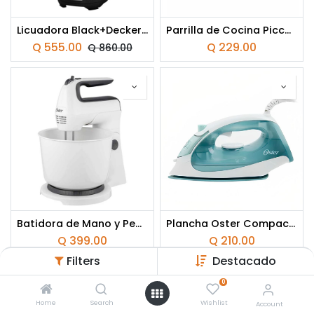
Licuadora Black+Decker Cyclone 2 Velocidades Jarra de vidrio 1,5 Lt negro
Parrilla de Cocina Picca Da Vinci Mármol Rojo
Q
555.00
Q
229.00
Q
860.00
Batidora de Mano y Pedestal Oster 6 Velocidades Tazón de 3.7Lt Blanco
Plancha Oster Compacta para Ropa de Vapor Suela Antiadherente Menta
Q
399.00
Q
210.00
Filters
Destacado
0
Home
Search
Wishlist
Account