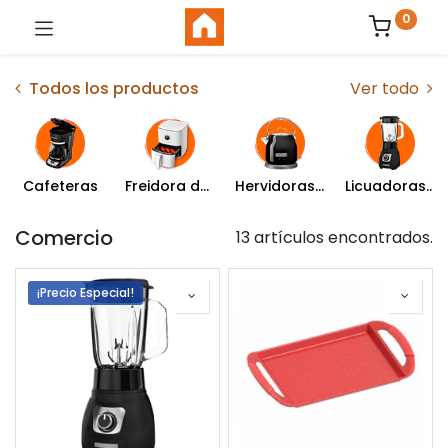
0
Todos los productos
Ver todo
Cafeteras
Freidora de Aire
Hervidoras y Percoladoras
Licuadoras y Batidoras
Comercio
13 artículos encontrados.
¡Precio Especial!