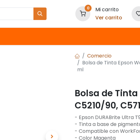
0
Mi carrito
Ver carrito
Nuestras Marcas
Comercio
Bolsa de Tinta Epson 
ml
Bolsa de Tint
C5210/90, C57
- Epson DURABrite Ultra T
- Tinta a base de pigment
- Compatible con WorkFor
- Color Magenta