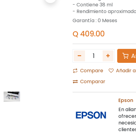
- Contiene 38 ml
- Rendimiento aproximado
Garantía :
0
Meses
Q
409.00
A
Compare
Añadir a
Comparar
Epson
En alia
ofrecem
necesi
clientes