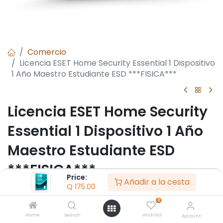
Comercio
Licencia ESET Home Security Essential 1 Dispositivo
1 Año Maestro Estudiante ESD ***FISICA***
Licencia ESET Home Security
Essential 1 Dispositivo 1 Año
Maestro Estudiante ESD
***FISICA***
Price:
Añadir a la cesta
Q
175.00
- Cant. 1 Dispositivo
- 1 Año de vigencia
0
- Protección en Tiempo Real 24x7
Home
Search
Wishlist
Account
- Antispam, antivirus y antispyware