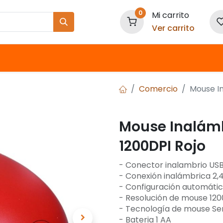
0
Mi carrito
Ver carrito
Nuestras Marcas
Comercio
Mouse I
Mouse Inalám
1200DPI Rojo
- Conector inalambrio US
- Conexión inalámbrica 2,
- Configuración automáti
- Resolución de mouse 120
- Tecnología de mouse Se
- Bateria 1 AA