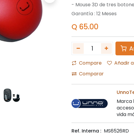
- Mouse 3D de tres boton
Garantía :
12
Meses
Q
65.00
A
Compare
Añadir a
Comparar
UnnoT
Marca l
accesor
vida m
Ref. Interna :
MS6526RD