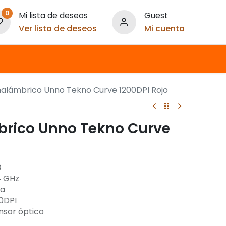
0
Mi lista de deseos
Guest
Ver lista de deseos
Mi cuenta
nalámbrico Unno Tekno Curve 1200DPI Rojo
brico Unno Tekno Curve
B
4 GHz
ca
0DPI
nsor óptico