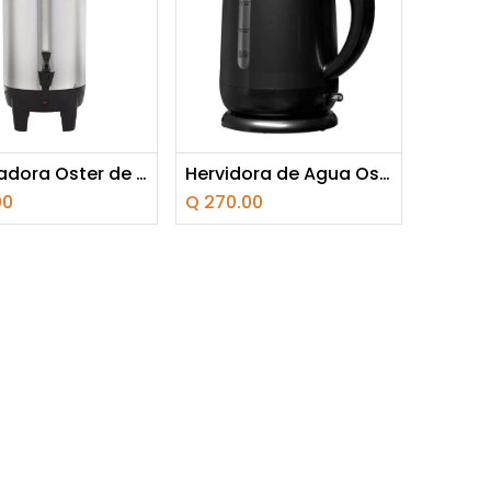
adir a la cesta
Añadir a la cesta
Percoladora Oster de 35 Tazas Acero Inoxidable
Hervidora de Agua Oster Negro
00
Q
270.00