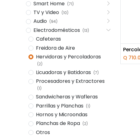
Smart Home
(71)
TV y Video
(10)
Audio
(94)
Electrodomésticos
(13)
Cafeteras
Freidora de Aire
Añ
Hervidoras y Percoladoras
Q
710.
(2)
Licuadoras y Batidoras
(7)
Procesadores y Extractores
(1)
Sandwicheras y Wafleras
Parrillas y Planchas
(1)
Hornos y Microondas
Planchas de Ropa
(2)
Otros