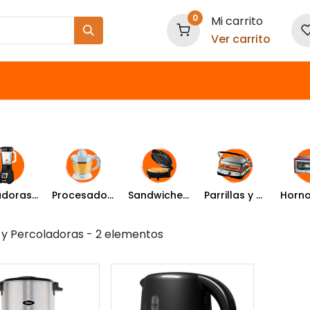
0
Mi carrito
Ver carrito
Nuestras Marcas
Licuadoras y Batidoras
Procesadores y Extractores
Sandwicheras y Wafleras
Parrillas y Planchas
 y Percoladoras
- 2 elementos