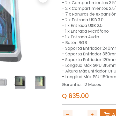
- 2 x Compartimientos 3.5"
- 2 x Compartimientos 2.5"
- 7 x Ranuras de expansió
- 2 x Entrada USB 3.0
- 1 x Entrada USB 2.0
- 1 x Entrada Micrófono
- 1 x Entrada Audio
- Botón RGB
- Soporta Enfriador 240mm
- Soporta Enfriador 360mm
- Soporta Enfriador 120mm
- Longitud Máx GPU 315m
- Altura Máx Enfriador C
- Longitud Máx PSU 160m
Garantía :
12
Meses
Q
635.00
A