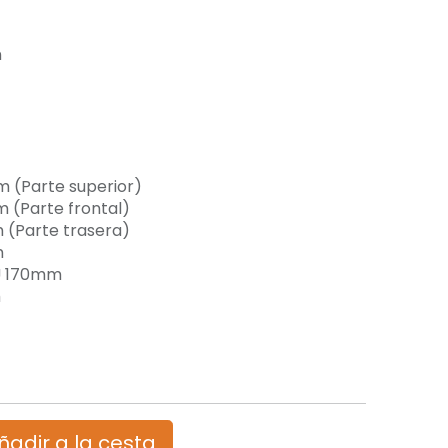
n
 (Parte superior)
 (Parte frontal)
 (Parte trasera)
m
PU 170mm
m
ñadir a la cesta