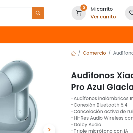
0
Mi carrito
Ver carrito
Nuestras Marcas
Comercio
Audífono
Audífonos Xia
Pro Azul Glaci
-Audífonos inalámbricos 
-Conexión Bluetooth 5.4
-Cancelación activa de ru
-Hi-Res Audio Wireless co
-Dolby Audio
-Triple micrófono con IA