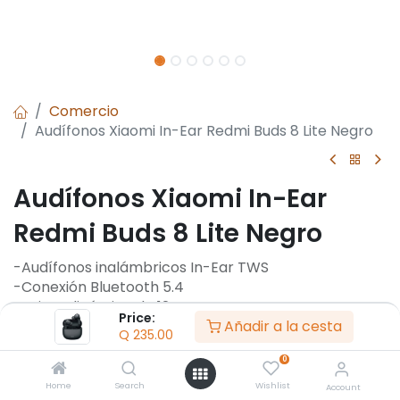
Comercio
Audífonos Xiaomi In-Ear Redmi Buds 8 Lite Negro
Audífonos Xiaomi In-Ear
Redmi Buds 8 Lite Negro
-Audífonos inalámbricos In-Ear TWS
-Conexión Bluetooth 5.4
-Driver dinámico de 12,4 mm
Price:
Añadir a la cesta
-Cancelación activa de ruido hasta 42 dB
Q
235.00
-Autonomía hasta 8 horas
0
-Autonomía total hasta 36 horas
-Carga por USB-C
Home
Search
Wishlist
Account