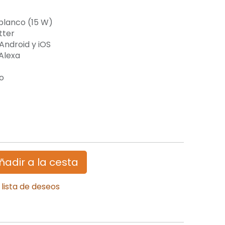
blanco (15 W)
tter
Android y iOS
 Alexa
o
ñadir a la cesta
 lista de deseos