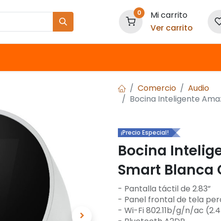
0
Mi carrito
Ver carrito
Nuestras Marcas
Comercio
Audio
Bocina Inteligente Am
¡Precio Especial!
Bocina Inteli
Smart Blanca 
- Pantalla táctil de 2.83”
- Panel frontal de tela pe
- Wi-Fi 802.11b/g/n/ac (2.