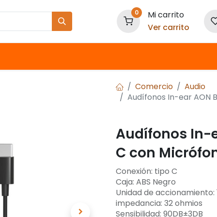
0
Mi carrito
Ver carrito
Nuestras Marcas
Comercio
Audio
Audífonos In-ear AON 
Audífonos In-
C con Micrófo
Conexión: tipo C
Caja: ABS Negro
Unidad de accionamiento
impedancia: 32 ohmios
Sensibilidad: 90DB±3DB