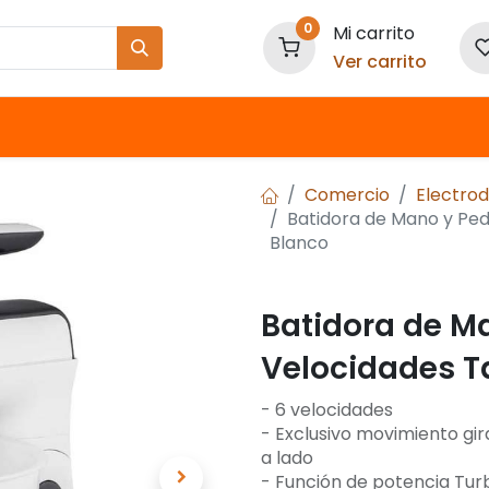
0
Mi carrito
Ver carrito
Nuestras Marcas
Comercio
Electro
Batidora de Mano y Ped
Blanco
Batidora de Ma
Velocidades Ta
- 6 velocidades
- Exclusivo movimiento gir
a lado
- Función de potencia Tur