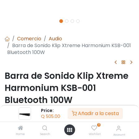
Comercio
Audio
Barra de Sonido Klip Xtreme Harmonium KSB-001
Bluetooth 100W
Barra de Sonido Klip Xtreme
Harmonium KSB-001
Bluetooth 100W
Price:
- Tipo: Barra de sonido de 2.0 canales
Añadir a la cesta
Q
505.00
- RMS referencial: 100W
- Modo de pausa: Sí, 0.4W
0
- Frecuencia: 45Hz-20kHz
Home
Search
Wishlist
Account