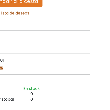
ñadir a la cesta
 lista de deseos
01
En stock
9
0
ristobal
0