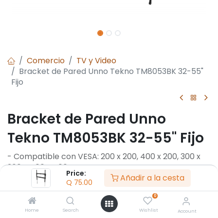
Comercio
TV y Video
Bracket de Pared Unno Tekno TM8053BK 32-55"
Fijo
Bracket de Pared Unno
Tekno TM8053BK 32-55" Fijo
- Compatible con VESA: 200 x 200, 400 x 200, 300 x
300 y 400 x 400.
Price:
Añadir a la cesta
- Tamaños de pantalla compatibles: hasta 32″ hasta
Q
75.00
55"
0
- Capacidad de carga: 77 lb
- Ángulo de inclinación: 8° arriba y abajo
Home
Search
Wishlist
Account