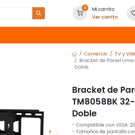
0
Mi carrito
Ver carrito
Nuestras Marcas
Comercio
TV y Vid
Bracket de Pared Unno
Doble
Bracket de Pa
TM8058BK 32-5
Doble
- Compatible con VESA: 200
- Tamaños de pantalla com