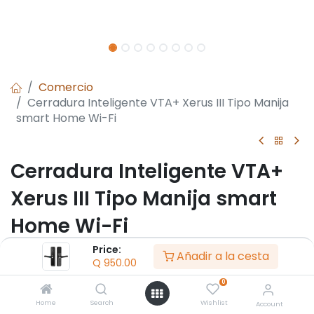
Comercio
Cerradura Inteligente VTA+ Xerus III Tipo Manija
smart Home Wi-Fi
Cerradura Inteligente VTA+
Xerus III Tipo Manija smart
Home Wi-Fi
Price:
- 5 Modos de Apertura: Código Virtual, Huella Digital,
Añadir a la cesta
Q
950.00
Tarjeta IC, PIN, Llave Física
- Doble Pestillo con Mecanismo Anti-Manipulación
0
- Bloqueo por Intentos Fallidos de Aperturas
Home
Search
Wishlist
Account