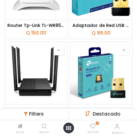
Router Tp-Link TL-WR850N N300 2 Antenas Wi-Fi 4 300 Mbps
Adaptador de Red USB a Wi-Fi Bluetooth TP-Link Archer T2UB Nano AC600 Doble Banda 200-433Mbps
Q
150.00
Q
99.00
Router TP-Link Archer C64 AC1200 Doble Banda 4 antenas 867mbps
Adaptador USB a Bluetooth TP-Link UB500 Nano
Filters
Destacado
Q
299.00
Q
55.00
0
Home
Search
Wishlist
Account