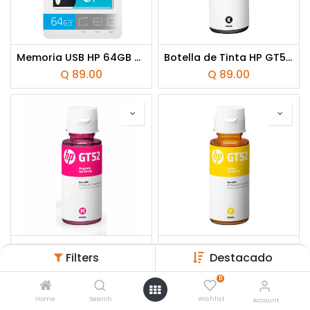
Memoria USB HP 64GB 712w 3.2 Flash
Botella de Tinta HP GT53 Negra 90ml
Q
89.00
Q
89.00
Botella de Tinta HP GT52 Magenta 70ml
Botella de Tinta HP GT52 Amarillo 70ml
Filters
Destacado
Q
89.00
Q
89.00
0
Home
Search
Wishlist
Account