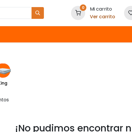
0
Mi carrito
Ver carrito
Nuestras Marcas
King
ntos
¡No pudimos encontrar n