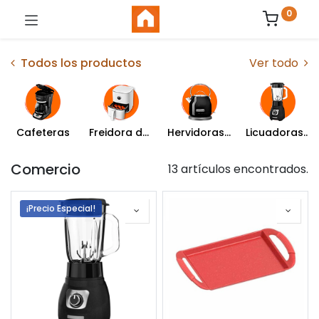
0
Todos los productos
Ver todo
Cafeteras
Freidora de Aire
Hervidoras y Percoladoras
Licuadoras y Batidoras
Comercio
13 artículos encontrados.
¡Precio Especial!