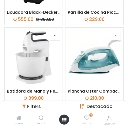
Licuadora Black+Decker Cyclone 2 Velocidades Jarra de vidrio 1,5 Lt negro
Parrilla de Cocina Picca Da Vinci Mármol Rojo
Q
555.00
Q
229.00
Q
860.00
Batidora de Mano y Pedestal Oster 6 Velocidades Tazón de 3.7Lt Blanco
Plancha Oster Compacta para Ropa de Vapor Suela Antiadherente Menta
Q
399.00
Q
210.00
Filters
Destacado
0
Home
Search
Wishlist
Account