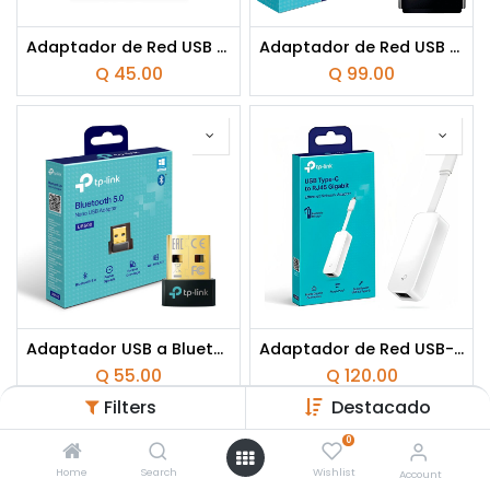
Adaptador de Red USB a Wi-Fi Mercusys N150 Nano 150mbps
Adaptador de Red USB a Wi-Fi Bluetooth TP-Link Archer T2UB Nano AC600 Doble Banda 200-433Mbps
Q
45.00
Q
99.00
Adaptador USB a Bluetooth TP-Link UB500 Nano
Adaptador de Red USB-C a Ethernet TP-Link UE300C 1000Mbps
Q
55.00
Q
120.00
Filters
Destacado
0
Home
Search
Wishlist
Account