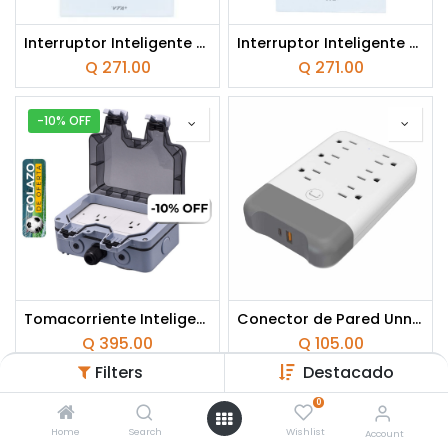
Interruptor Inteligente Sencillo VTA Touch IoT Dimerizable Smart Home Wi-Fi
Interruptor Inteligente para Cortinas VTA Connect IOT Touch Smart Home Wi-Fi
Q
271.00
Q
271.00
-10% OFF
Tomacorriente Inteligente con Cubierta VTA+ 2 Tomas Smart Home Wi-Fi para Exteriores
Conector de Pared Unno Tekno PW5084WT PowerPod 6-en-1 PD20W Blanco
Q
395.00
Q
105.00
Filters
Destacado
0
Home
Search
Wishlist
Account